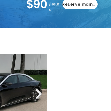
$90
/Heur
Reserve maintenant
e