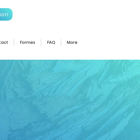
ion
tact
Formes
FAQ
More