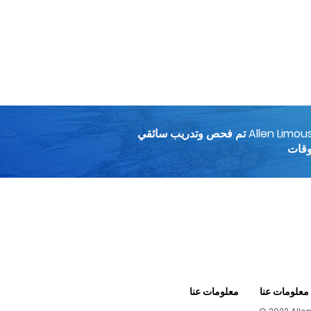
تم فحص وتدريب سائقي Allen Limousines بدقة ليكونوا الأفضل في هذه الصناعة. بالإضافة إلى المساعدة في التوجيهات والخرائط ، يقوم نظام التتبع
معلومات عنا
معلومات عنا