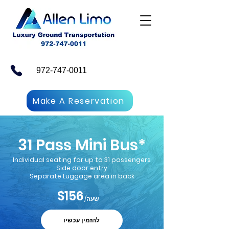
972-747-0011
Make A Reservation
31 Pass Mini Bus*
Individual seating for up to 31 passengers
Side door entry
Separate Luggage area in back
$156
/שעה
להזמין עכשיו