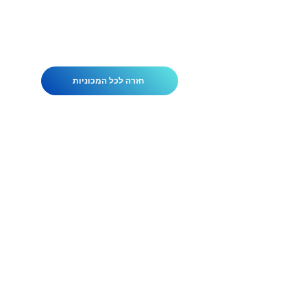
חזרה לכל המכוניות
הנהגים של אלן לימוזינים עברו סינון
קפדני והוכשרו להיות הטובים ביותר
בתעשייה. בנוסף לסיוע עם הנחיות
ומפות, מערכת המעקב החדישה שלנו
מעבירה את המהירות, הכיוון והמיקום
המדויק של כלי הרכב שלנו בכל עת.