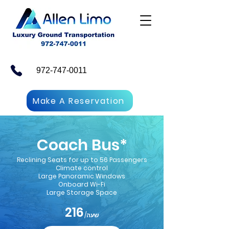
972-747-0011
Make A Reservation
Coach Bus*
Reclining Seats for up to 56 Passengers
Climate control
Large Panoramic Windows
Onboard Wi-Fi
Large Storage Space
216
/שעה