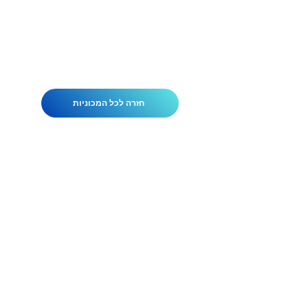
חזרה לכל המכוניות
הנהגים של אלן לימוזינים עברו סינון
קפדני והוכשרו להיות הטובים ביותר
בתעשייה. בנוסף לסיוע עם הנחיות
ומפות, מערכת המעקב החדישה שלנו
מעבירה את המהירות, הכיוון והמיקום
המדויק של כלי הרכב שלנו בכל עת.