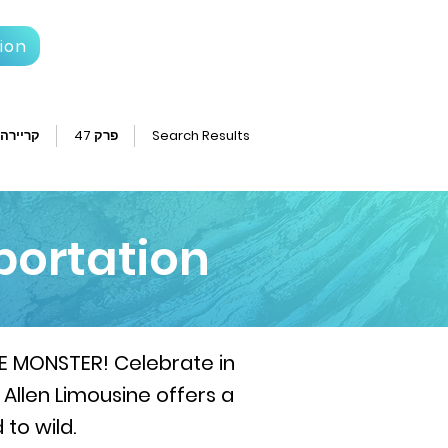
ion
Search Results
פרק 47
קריירה
portation
HE MONSTER! Celebrate in
 Allen Limousine offers a
 to wild.