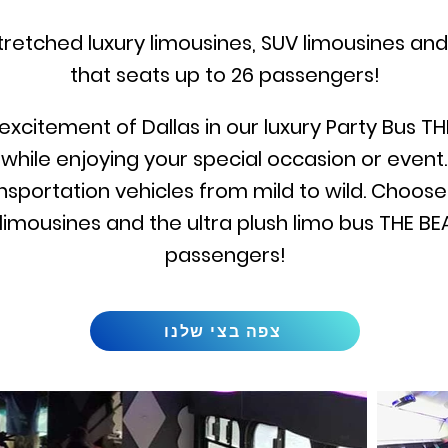
etched luxury limousines, SUV limousines and 
that seats up to 26 passengers!
excitement of Dallas in our luxury Party Bus T
while enjoying your special occasion or event.
ransportation vehicles from mild to wild. Choo
 limousines and the ultra plush limo bus THE BE
passengers!
צפה בצי שלנו