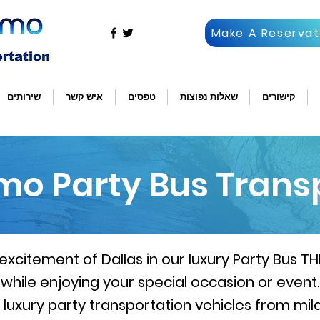
Make A Reservat
קישורים
שאלות נפוצות
טפסים
איש קשר
שירותים
imo Party Bus Trans
excitement of Dallas in our luxury Party Bus T
while enjoying your special occasion or event.
f luxury party transportation vehicles from mild