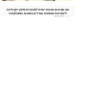
אנו מציעים זמינות יומית למכוניות סדאן יוקרתיות,
לימוזינות נמתחות, טנדרים נוסעים, הסעות/מיני
אוטובוסים, אוטובוסי מנוע המשרתים את DFW/ Dallas
Love Field.
צפה בצי שלנו
חזרה לכל השירותים
972-747-0011
© 2022 Allen Limousine &
Allenlimousine.com | כל הזכויות שמורות |
HG Design+
אתר אינטרנט עוצב על ידי