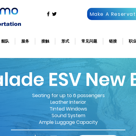
Make A Reservat
舰队
服务
接触
形式
常见问题
链接
职
alade ESV New 
Seating for up to 6 passengers
Leather Interior
Tinted Windows
Sound System
Ample Luggage Capacity