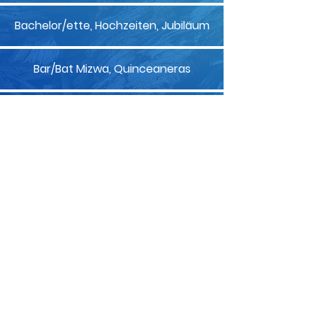
Bachelor/ette, Hochzeiten, Jubiläum
Bar/Bat Mizwa, Quinceaneras
Weihnachtslicht
Touren
Dallas Limousinenservice & Autoservice in
Dallas Texas. Allen Limousine ist auf
Gruppentransporte, Geschäftsreisen,
Tagungen und Veranstaltungen sowie
Flughafen- und Executive-
Limousinenservice im Großraum Dallas
spezialisiert. Wir freuen uns, Sie hier bei
Allen Limousine bedienen zu dürfen.
Melden Sie sich für
E-Mail-Updates und
Sonderangebote an