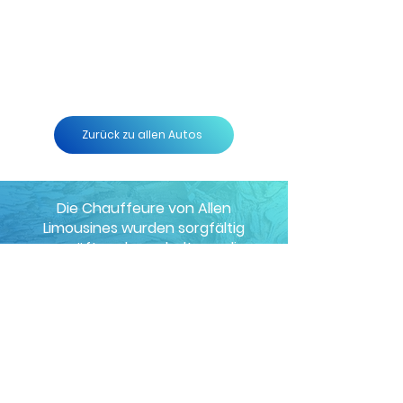
Zurück zu allen Autos
Die Chauffeure von Allen
Limousines wurden sorgfältig
geprüft und geschult, um die
Besten der Branche zu sein. Unser
hochmodernes Ortungssystem
unterstützt Sie nicht nur mit
Wegbeschreibungen und Karten,
sondern übermittelt auch jederzeit
die Geschwindigkeit, Richtung und
den genauen Standort unserer