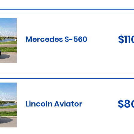
$11
Mercedes S-560
$8
Lincoln Aviator