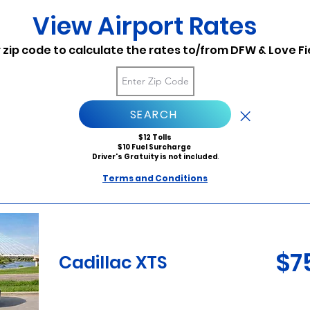
View Airport Rates
 zip code to calculate the rates to/from DFW & Love Fie
SEARCH
$12 Tolls
$10 Fuel Surcharge
Driver's Gratuity is not included
.
Terms and Conditions
$7
Cadillac XTS