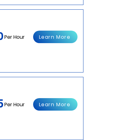
0
Learn More
Per Hour
5
Learn More
Per Hour