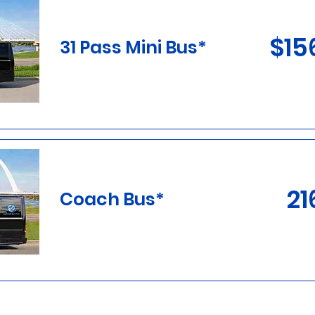
$15
31 Pass Mini Bus*
21
Coach Bus*
sieren auf der Verfügbarkeit und gelten nicht für beson
einhalten nicht die 20 % Servicegebühr oder das Trinkgeld f