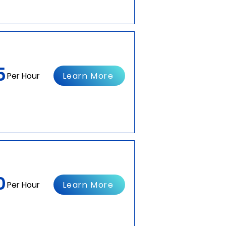
5
Learn More
Per Hour
0
Learn More
Per Hour