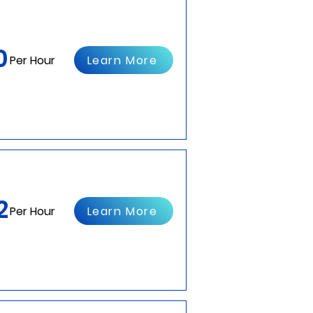
0
Learn More
Per Hour
2
Learn More
Per Hour