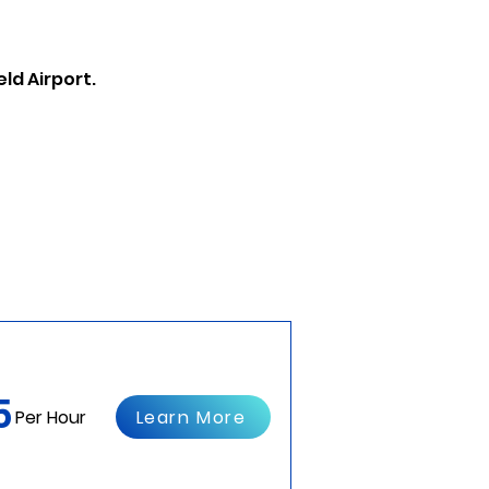
ld Airport.
5
Learn More
Per Hour