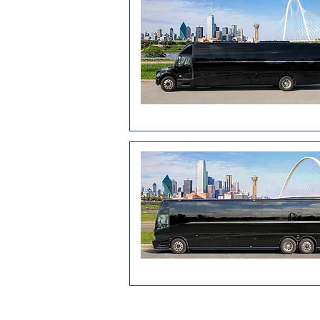
Wochentagspreise ba
Die Preise b