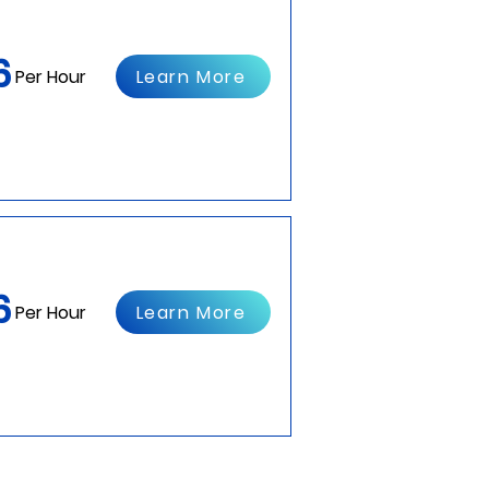
6
Learn More
Per Hour
6
Learn More
Per Hour
dere Veranstaltungen.
ür den Fahrer.