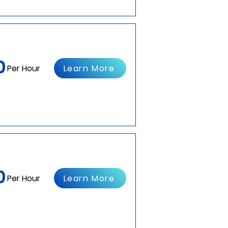
0
Learn More
Per Hour
0
Learn More
Per Hour