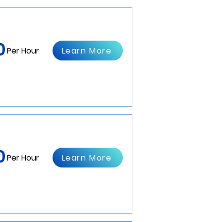
0
Learn More
Per Hour
0
Learn More
Per Hour