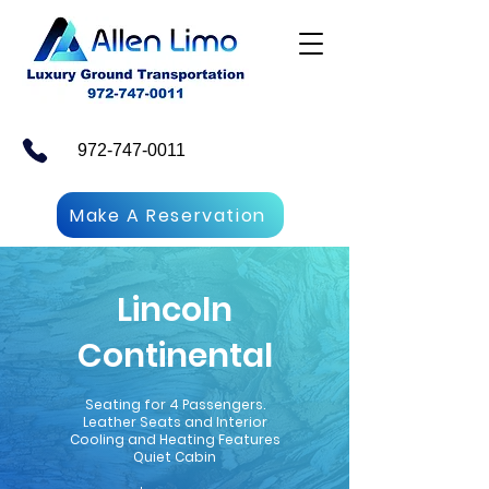
972-747-0011
Make A Reservation
Lincoln
Continental
Seating for 4 Passengers.
Leather Seats and Interior
Cooling and Heating Features
Quiet Cabin