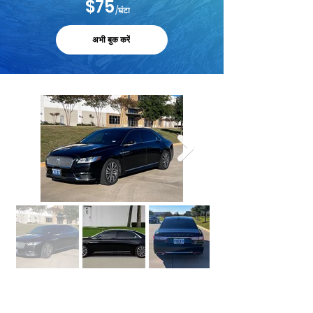
$75
/घंटा
अभी बुक करें