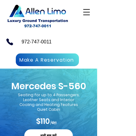
972-747-0011
Make A Reservation
Mercedes S-560
Seating for up to 4 Passengers.
Leather Seats and Interior
Cooling and Heating Features
Quiet Cabin
$110
/घंटा
अभी बुक करें