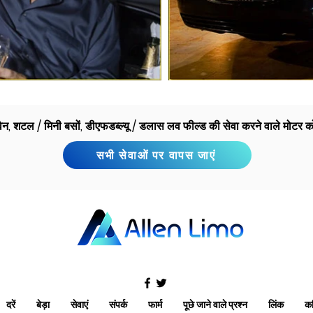
 वैन, शटल / मिनी बसों, डीएफडब्ल्यू / डलास लव फील्ड की सेवा करने वाले मोटर क
सभी सेवाओं पर वापस जाएं
दरें
बेड़ा
सेवाएं
संपर्क
फार्म
पूछे जाने वाले प्रश्न
लिंक
क