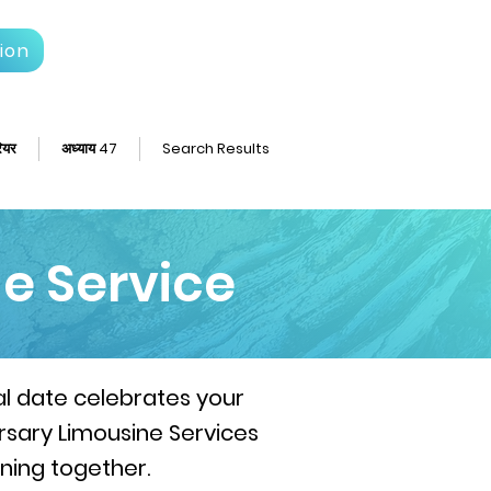
ion
ियर
अध्याय 47
Search Results
e Service
ial date celebrates your
rsary Limousine Services
ening together.