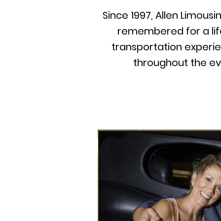
Since 1997, Allen Limousi
remembered for a life
transportation experi
throughout the eve