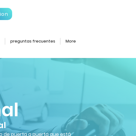
ion
preguntas frecuentes
More
al
al
ado de puerta a puerta que está