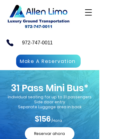
972-747-0011
Make A Reservation
31 Pass Mini Bus*
Individual seating for up to 31 passengers
Side door entry
Separate Luggage area in back
$156
/Hora
Reservar ahora