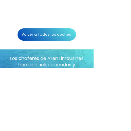
Volver a Todos los coches
Los choferes de Allen Limousines
han sido seleccionados y
capacitados meticulosamente para
ser los mejores en la industria.
Además de ayudar con direcciones
y mapas, nuestro sistema de
seguimiento de última generación
transmite la velocidad, la dirección
y la ubicación exacta de nuestros
vehículos en todo momento.