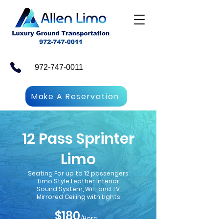
972-747-0011
Make A Reservation
12 Pass Sprinter
Limo
Seating For up to 12 passengers
Limo Style Leather Interior
Sound System, WiFi and TV
Mirrored Ceiling with Lights
$180
/Hora